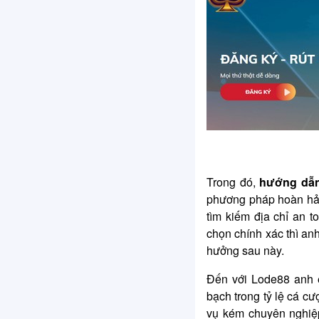
Trong đó,
hướng dẫn
phương pháp hoàn hả
tìm kiếm địa chỉ an t
chọn chính xác thì an
hưởng sau này.
Đến với Lode88 anh 
bạch trong tỷ lệ cá c
vụ kém chuyên nghiệ