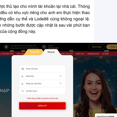
ợc thủ tạo cho mình tài khoản tại nhà cái. Thông
đều có khu vực riêng cho anh em thực hiện thao
ớng dẫn cụ thể và Lode88 cũng không ngoại lệ.
o những bước được cập nhật là sau vài phút bạn
 của cộng đồng này.