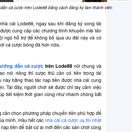
dẫn cá cược trên Lode88 bằng cách đăng ký làm thành viên
 nhà cái Lode88, ngay sau khi đăng ký xong tài
được cung cấp các chương trình khuyến mãi tân
đội ngũ hỗ trợ để không bỏ qua ưu đãi này và có
hơi cá cược bóng đá hơn nữa.
ướng dẫn cá cược
trên Lode88
nói chung và
o nói riêng thì cược thủ cần có tiền trong tài
u này bằng thao tác nạp tiền được nhà cái cung
ện. Tại đây, người chơi sẽ được chỉ tay cầm việc
giúp tiết kiệm thời gian cũng như nhanh chóng bắt
g cần chọn phương pháp chuyển tiền phù hợp để
của mình. Hầu hết các
nhà cái cá cược uy tín nhất
nạp tiền để bất cứ ai mới đến các sân chơi cũng