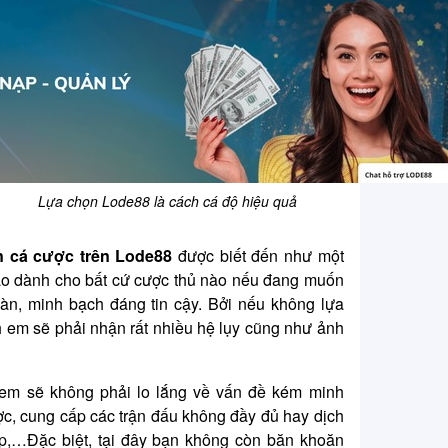
Lựa chọn Lode88 là cách cá độ hiệu quả
 cá cược trên Lode88
được biết đến như một
o dành cho bất cứ cược thủ nào nếu đang muốn
oàn, minh bạch đáng tin cậy. Bởi nếu không lựa
h em sẽ phải nhận rất nhiều hệ lụy cũng như ảnh
em sẽ không phải lo lắng về vấn đề kém minh
ược, cung cấp các trận đấu không đầy đủ hay dịch
p,…Đặc biệt, tại đây bạn không còn băn khoăn