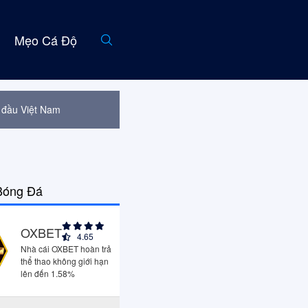
Mẹo Cá Độ
 đầu Việt Nam
Bóng Đá
OXBET
4.65
Nhà cái OXBET hoàn trả
thể thao không giới hạn
lên đến 1.58%