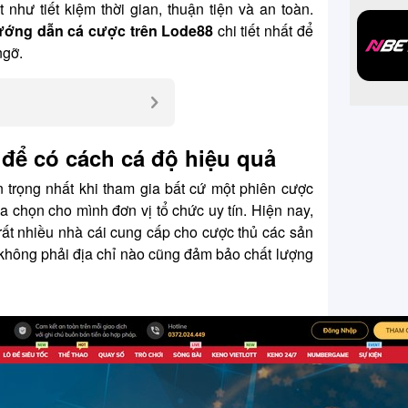
 như tiết kiệm thời gian, thuận tiện và an toàn.
ướng dẫn cá cược trên Lode88
chi tiết nhất để
ngỡ.
để có cách cá độ hiệu quả
 trọng nhất khi tham gia bất cứ một phiên cược
a chọn cho mình đơn vị tổ chức uy tín. Hiện nay,
rất nhiều nhà cái cung cấp cho cược thủ các sản
hông phải địa chỉ nào cũng đảm bảo chất lượng