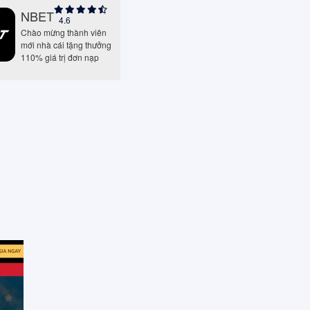
NBET
4.6
Chào mừng thành viên
mới nhà cái tặng thưởng
110% giá trị đơn nạp