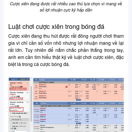
Cược xiên đang được rất nhiều cao thủ lựa chọn vì mang về
số lợi nhuận cực kỳ hấp dẫn
Luật chơi cược xiên trong bóng đá
Cược xiên đang thu hút được rất đông người chơi tham
gia vì chỉ cần số vốn nhỏ nhưng lợi nhuận mang về lại
rất lớn. Tuy nhiên để nắm chắc phần thắng trong tay,
anh em cần tìm hiểu thật kỹ về luật chơi cược xiên, đặc
biệt là trong cá cược bóng đá.