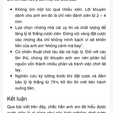
Không ôm một lúc quá nhiều xiên. Lời khuyên
dành cho anh em đó là chỉ nên đánh xiên từ 2 – 4
con.
Lựa chọn những nhà cái uy tín và chất lượng để
tăng tỷ lệ thắng cược xiên. Đừng vội vàng đặt cược
vào những địa chỉ không minh bạch vì sẽ khiến
tiền của anh em “không cánh mà bay”.
Có chiến thuật chơi lâu dài và hợp lý. Đối với các
tân thủ, chúng tôi khuyên anh em nên phân bổ
nguồn vốn thành nhiều phần và tránh việc chơi tất
tay.
Nghiên cứu kỹ lưỡng trước khi đặt cược và đảm
bảo tỷ lệ thắng từ 75% trở lên thì mới tiến hành
xuống tiền.
Kết luận
Qua bài viết trên đây, chắc hẳn anh em đã hiểu được
cược xiên là gì
cũng như các kinh nghiệm chơi cược