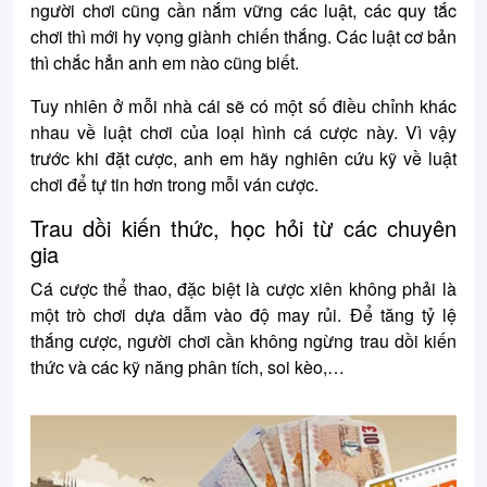
người chơi cũng cần nắm vững các luật, các quy tắc
chơi thì mới hy vọng giành chiến thắng. Các luật cơ bản
thì chắc hẳn anh em nào cũng biết.
Tuy nhiên ở mỗi nhà cái sẽ có một số điều chỉnh khác
nhau về luật chơi của loại hình cá cược này. Vì vậy
trước khi đặt cược, anh em hãy nghiên cứu kỹ về luật
chơi để tự tin hơn trong mỗi ván cược.
Trau dồi kiến thức, học hỏi từ các chuyên
gia
Cá cược thể thao, đặc biệt là cược xiên không phải là
một trò chơi dựa dẫm vào độ may rủi. Để tăng tỷ lệ
thắng cược, người chơi cần không ngừng trau dồi kiến
thức và các kỹ năng phân tích, soi kèo,…