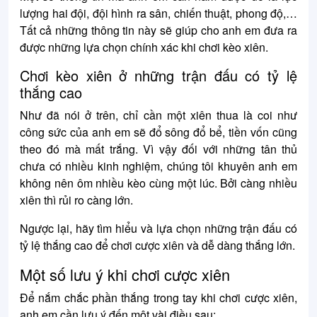
lượng hai đội, đội hình ra sân, chiến thuật, phong độ,…
Tất cả những thông tin này sẽ giúp cho anh em đưa ra
được những lựa chọn chính xác khi chơi kèo xiên.
Chơi kèo xiên ở những trận đấu có tỷ lệ
thắng cao
Như đã nói ở trên, chỉ cần một xiên thua là coi như
công sức của anh em sẽ đổ sông đổ bể, tiền vốn cũng
theo đó mà mất trắng. Vì vậy đối với những tân thủ
chưa có nhiều kinh nghiệm, chúng tôi khuyên anh em
không nên ôm nhiều kèo cùng một lúc. Bởi càng nhiều
xiên thì rủi ro càng lớn.
Ngược lại, hãy tìm hiểu và lựa chọn những trận đấu có
tỷ lệ thắng cao để chơi cược xiên và dễ dàng thắng lớn.
Một số lưu ý khi chơi cược xiên
Để nắm chắc phần thắng trong tay khi chơi cược xiên,
anh em cần lưu ý đến một vài điều sau: