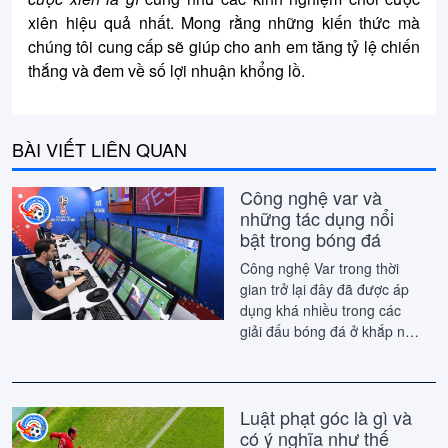
xiên hiệu quả nhất. Mong rằng những kiến thức mà
chúng tôi cung cấp sẽ giúp cho anh em tăng tỷ lệ chiến
thắng và đem về số lợi nhuận khổng lồ.
BÀI VIẾT LIÊN QUAN
Công nghệ var và
những tác dụng nổi
bật trong bóng đá
Công nghệ Var trong thời
gian trở lại đây đã được áp
dụng khá nhiều trong các
giải đấu bóng đá ở khắp nơi
trên thế giới dù lớn hay nhỏ.
Vậy tác dụng của công cụ
này như thế nào? Cũng như
Luật phạt góc là gì và
tác động tới trận bóng ra
có ý nghĩa như thế
sao? Bài viết dưới đây sẽ