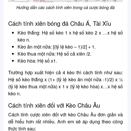
Hướng dẫn các cách tính xiên trong cá cược bóng đá
Cách tính xiên bóng đá Châu Á, Tài Xỉu
Kèo thắng: Hệ số kèo 1 x hệ số kèo 2 x …x hệ số
kèo n.
Kèo ăn một nửa: [(tỷ lệ kèo – 1)/2] + 1.
Kèo thua một nửa: Hệ số cả xiên /2.
Kèo hòa: Hệ số x1.
Trường hợp xuất hiện cả 4 kèo thì cách tính như sau:
Hệ số kèo thắng x (1+ (tỷ lệ kèo ăn một nửa -1)/2) x ½
(tỷ lệ kèo thua một nửa) x 1 x (tỷ lệ kèo hòa) x…x hệ số
kèo n.
Cách tính xiên đối với Kèo Châu Âu
Cách tính cược xiên đối với kèo Châu Âu đơn giản và
dễ hiểu hơn rất nhiều. Anh em sẽ áp dụng theo công
thức tính sau: