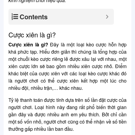
kinh nghiệm chơi hiệu quả.
Contents
Cược xiên là gì?
Cược xiên là gì?
Đây là một loại kèo cược hỗn hợp
khá phức tạp. Hiểu đơn giản thì chúng là tổng hợp của
một chuỗi kèo cược riêng lẻ được xâu lại với nhau, một
xiên cược lớn sẽ bao gồm nhiều xiên cược nhỏ. Điểm
khác biệt của cược xiên với các loại kèo cược khác đó
là người chơi có thể cược xiên kết hợp một lúc cho
nhiều đội, nhiều trận,… khác nhau.
Tỷ lệ thanh toán được tính dựa trên số lần đặt cược của
người chơi. Loại hình này đang rất phổ biến thời gian
gần đây và được nhiều anh em yêu thích. Bởi chỉ cần
một số vốn nhỏ, người chơi cũng có thể nhận về số tiền
thưởng gấp nhiều lần ban đầu.