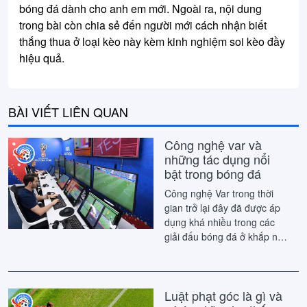
bóng đá dành cho anh em mới. Ngoài ra, nội dung
trong bài còn chia sẻ đến người mới cách nhận biết
thắng thua ở loại kèo này kèm kinh nghiệm soi kèo đầy
hiệu quả.
BÀI VIẾT LIÊN QUAN
Công nghệ var và
những tác dụng nổi
bật trong bóng đá
Công nghệ Var trong thời
gian trở lại đây đã được áp
dụng khá nhiều trong các
giải đấu bóng đá ở khắp nơi
trên thế giới dù lớn hay nhỏ.
Vậy tác dụng của công cụ
này như thế nào? Cũng như
Luật phạt góc là gì và
tác động tới trận bóng ra