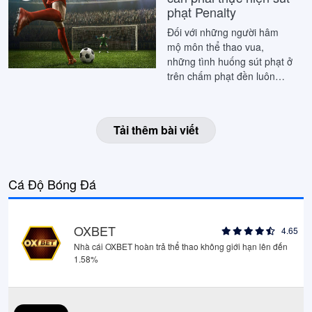
phạt Penalty
Đối với những người hâm
mộ môn thể thao vua,
những tình huống sút phạt ở
trên chấm phạt đền luôn
mang đến cảm xúc hồi hộp
cùng hưng phấn. Vậy
Penalty là gì? những trường
Tải thêm bài viết
hợp nào có thể dẫn đến
điều này. Bài viết
cadobongda168 sẽ chia sẻ
cho anh em các thông […]
Cá Độ Bóng Đá
OXBET
4.65
Nhà cái OXBET hoàn trả thể thao không giới hạn lên đến
1.58%