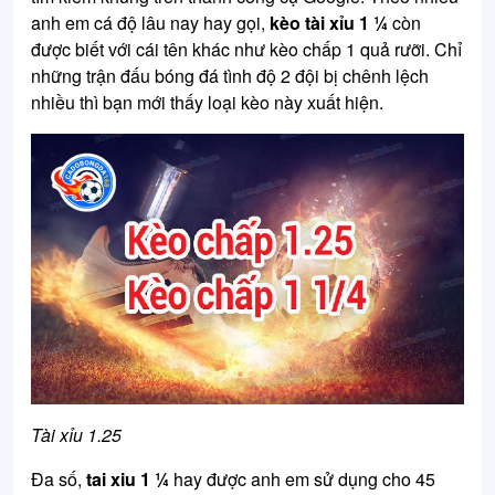
anh em cá độ lâu nay hay gọi,
kèo tài xỉu 1 ¼
còn
được biết với cái tên khác như kèo chấp 1 quả rưỡi. Chỉ
những trận đấu bóng đá tình độ 2 đội bị chênh lệch
nhiều thì bạn mới thấy loại kèo này xuất hiện.
Tài xỉu 1.25
Đa số,
tai xiu 1 ¼
hay được anh em sử dụng cho 45