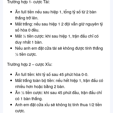
Trường hợp 1- cược Tài:
Ăn full tiền nếu sau hiệp 1, tổng tỷ số từ 2 bàn
thắng trở lên.
Mất trắng: nếu sau hiệp 1 2 đội vẫn giữ nguyên tỷ
số hòa 0 đều.
Mất ½ tiền cược: khi sau hiệp 1, trận đấu chỉ có
duy nhất 1 bàn.
Nếu anh em đặt cửa tài sẽ không được tính thắng
½ tiền cược.
Trường hợp 2 – cược Xỉu:
Ăn full tiền: khi tỷ số sau 45 phút hòa 0-0.
Mất trắng toàn bộ tiền: nếu hết hiệp 1, trận đấu có
nhiều hơn hoặc bằng 2 bàn.
Ăn ½ tiền cược: khi sau 45 phút đầu, trận đấu chỉ
có 1 bàn thắng.
Anh em đặt cửa xỉu sẽ không bị tính thua 1/2 tiền
cược.