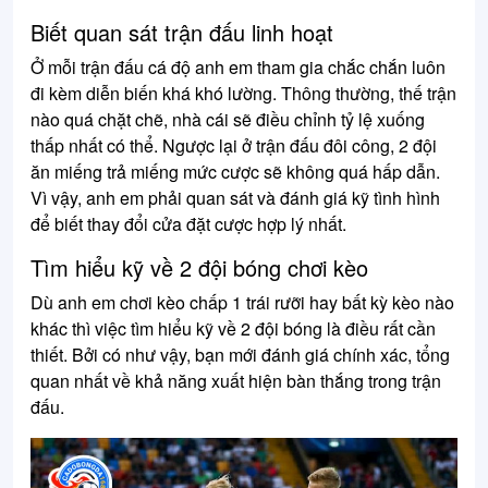
Biết quan sát trận đấu linh hoạt
Ở mỗi trận đấu cá độ anh em tham gia chắc chắn luôn
đi kèm diễn biến khá khó lường. Thông thường, thế trận
nào quá chặt chẽ, nhà cái sẽ điều chỉnh tỷ lệ xuống
thấp nhất có thể. Ngược lại ở trận đấu đôi công, 2 đội
ăn miếng trả miếng mức cược sẽ không quá hấp dẫn.
Vì vậy, anh em phải quan sát và đánh giá kỹ tình hình
để biết thay đổi cửa đặt cược hợp lý nhất.
Tìm hiểu kỹ về 2 đội bóng chơi kèo
Dù anh em chơi kèo chấp 1 trái rưỡi hay bất kỳ kèo nào
khác thì việc tìm hiểu kỹ về 2 đội bóng là điều rất cần
thiết. Bởi có như vậy, bạn mới đánh giá chính xác, tổng
quan nhất về khả năng xuất hiện bàn thắng trong trận
đấu.